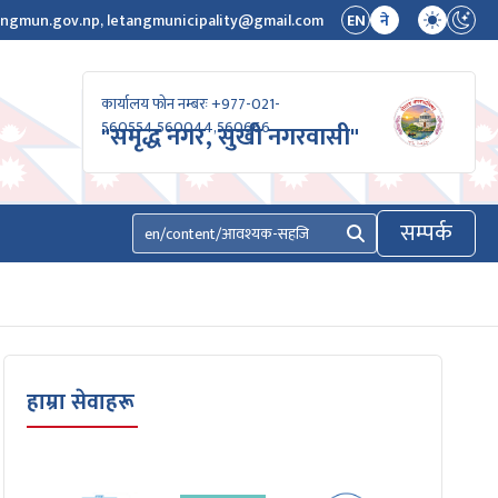
ngmun.gov.np, letangmunicipality@gmail.com
EN
ने
कार्यालय फोन नम्बरः +977-021-
560554,560044,560666
"समृद्ध नगर, सुखी नगरवासी"
सम्पर्क
खोज्नुहोस्
हाम्रा सेवाहरू