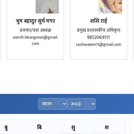
भुम बहादुर सुर्य मगर
शशि राई
प्रवक्ता/वडा अध्यक्ष
प्रमुख प्रशासकीय अधिकृत
9852069111
ward5.letangmun@gmail.
com
sashiwalem11@gmail.com
महिना चयन गर्नुहोस्
वर्ष चयन गर्नुहोस्
बु
बि
शु
श