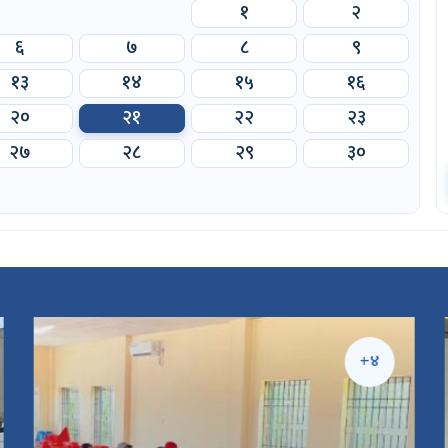
१
२
६
७
८
९
१३
१४
१५
१६
२०
२१
२२
२३
२७
२८
२९
३०
+४