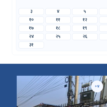
३
४
५
१०
११
१२
१७
१८
१९
२४
२५
२६
३१
५
+४