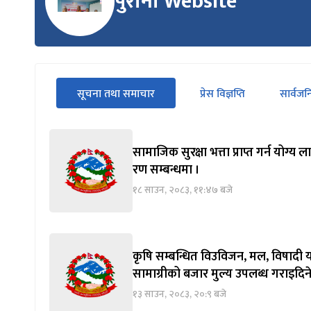
पुरानो Website
सीधा
सूचना तथा समाचार
प्रेस विज्ञप्ति
सार्वज
पहिलो
(सक्रिय ट्याब)
ट्याबको
सामग्रीमा
जानुहोस्
सामाजिक सुरक्षा भत्ता प्राप्त गर्न योग
रण सम्बन्धमा ।
१८ साउन, २०८३, ११:४७ बजे
कृषि सम्बन्धित विउविजन, मल, विषादी य
सामाग्रीको बजार मुल्य उपलब्ध गराइदिने
१३ साउन, २०८३, २०:९ बजे