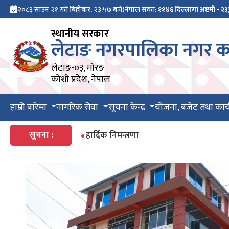
२०८३ साउन २१ गते बिहीबार, २३:५७ बजे
(नेपाल संवत:
११४६ दिल्लागा अष्टमी - २३
स्थानीय सरकार
लेटाङ नगरपालिका नगर का
लेटाङ-०३, मोरङ
कोशी प्रदेश, नेपाल
हाम्रो बारेमा
नागरिक सेवा
सूचना केन्द्र
योजना, बजेट तथा कार्
सूचना :
हार्दिक निमन्त्रणा