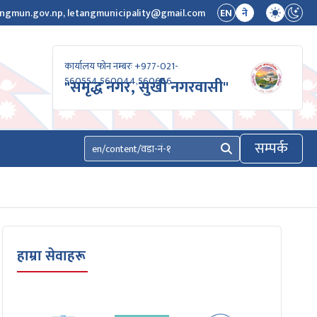
ngmun.gov.np, letangmunicipality@gmail.com
EN
ने
कार्यालय फोन नम्बरः +977-021-
560554,560044,560666
"समृद्ध नगर, सुखी नगरवासी"
सम्पर्क
खोज्नुहोस्
हाम्रा सेवाहरू