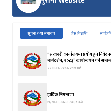
पुरानो Website
सीधा
सूचना तथा समाचार
प्रेस विज्ञप्ति
सार्वज
पहिलो
(सक्रिय ट्याब)
ट्याबको
सामग्रीमा
जानुहोस्
“सरकारी कार्यालयमा प्रयोग हुने निवेदन
मार्गदर्शन, २०८३” कार्यान्वयन गर्ने सम्बन
२२ साउन, २०८३, १५:० बजे
हार्दिक निमन्त्रणा
१६ साउन, २०८३, २०:३० बजे