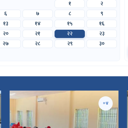
१
२
६
७
८
९
१३
१४
१५
१६
२०
२१
२२
२३
२७
२८
२९
३०
+४