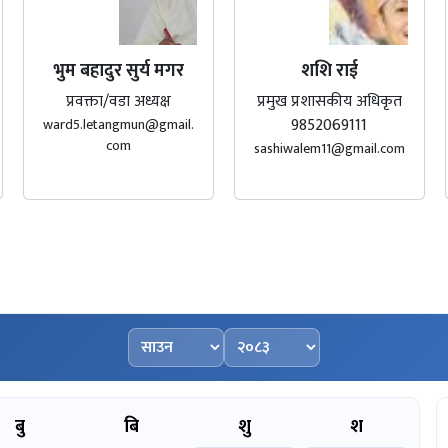
भुम बहादुर सुर्य मगर
शशि राई
प्रवक्ता/वडा अध्यक्ष
प्रमुख प्रशासकीय अधिकृत
9852069111
ward5.letangmun@gmail.
com
sashiwalem11@gmail.com
महिना चयन गर्नुहोस्
वर्ष चयन गर्नुहोस्
बु
बि
शु
श