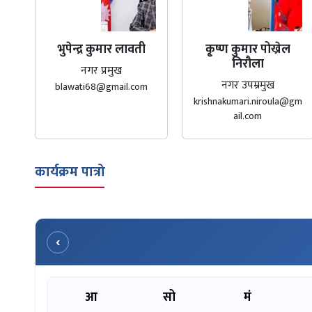
भुपेन्द्र कुमार लावती
कृ्ष्ण कुमार पोख्रेल
निरौला
नगर प्रमुख
नगर उपम्रमुख
blawati68@gmail.com
krishnakumari.niroula@gm
ail.com
कार्यक्रम पात्रो
‹
आ
सो
मं