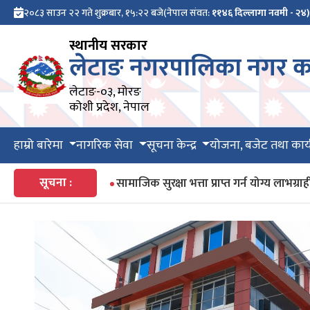
२०८३ साउन २२ गते शुक्रबार, १५:२२ बजे
(नेपाल संवत:
११४६ दिल्लागा नवमी - २४)
स्थानीय सरकार
लेटाङ नगरपालिका नगर का
लेटाङ-०३, मोरङ
कोशी प्रदेश, नेपाल
हाम्रो बारेमा
नागरिक सेवा
सूचना केन्द्र
योजना, बजेट तथा कार्
सूचना :
सामाजिक सुरक्षा भत्ता प्राप्त गर्न योग्य ला