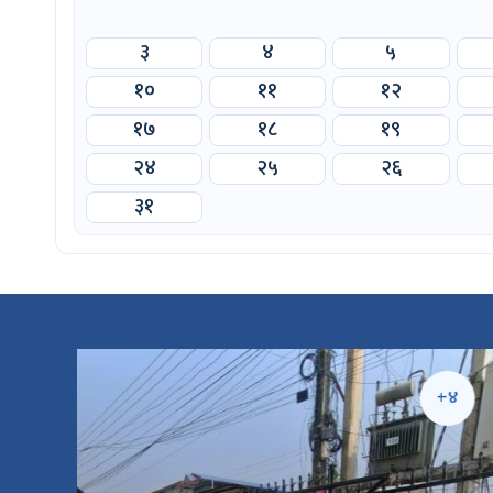
३
४
५
१०
११
१२
१७
१८
१९
२४
२५
२६
३१
५
+४