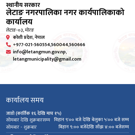
स्थानीय सरकार
लेटाङ नगरपालिका नगर कार्यपालिकाको
कार्यालय
लेटाङ-०३, मोरङ
कोशी प्रदेश, नेपाल
+977-021-560554,560044,560666
info@letangmun.gov.np,
letangmunicipality@gmail.com
कार्यालय समय
जाडो (कार्तिक १६ देखि माघ १५)
विहान ९ः०० बजे देखि बेलुका ५ः०० बजे सम्म
सोमबार देखि शुक्रबारसम्म
बिहान ९:०० बजेदेखि साँझ ४:०० बजेसम्म
सोमबार - शुक्रबार