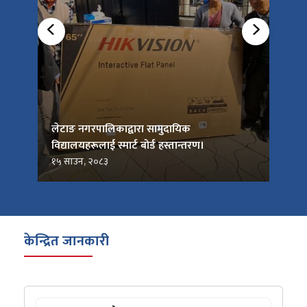
को
लेटाङ नगरपालिकाद्वारा सामुदायिक
लेटाङ
विद्यालयहरूलाई स्मार्ट बोर्ड हस्तान्तरण।
जनप्र
१५ साउन, २०८३
१५ सा
केन्द्रित जानकारी