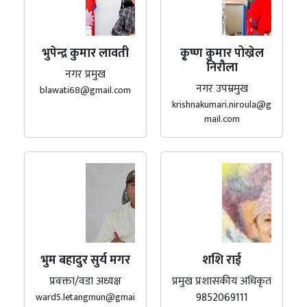
भुपेन्द्र कुमार लावती
कृ्ष्ण कुमार पोख्रेल
निरौला
नगर प्रमुख
नगर उपम्रमुख
blawati68@gmail.com
krishnakumari.niroula@g
mail.com
भुम बहादुर सुर्य मगर
शशि राई
प्रवक्ता/वडा अध्यक्ष
प्रमुख प्रशासकीय अधिकृत
9852069111
ward5.letangmun@gmai