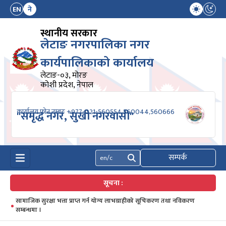
EN
ने
स्थानीय सरकार
लेटाङ नगरपालिका नगर
कार्यपालिकाको कार्यालय
लेटाङ-०३, मोरङ
कोशी प्रदेश, नेपाल
कार्यालय फोन नम्बरः +977-021-560554,560044,560666
"समृद्ध नगर, सुखी नगरवासी"
सम्पर्क
खोज्नुहोस्
सूचना :
सामाजिक सुरक्षा भत्ता प्राप्त गर्न योग्य लाभग्राहीको सूचिकरण तथा नविकरण
सम्बन्धमा ।