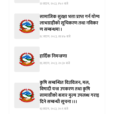
२२ साउन, २०८३, १५:० बजे
सामाजिक सुरक्षा भत्ता प्राप्त गर्न योग्य
लाभग्राहीको सूचिकरण तथा नविकर
ण सम्बन्धमा ।
१८ साउन, २०८३, ११:४७ बजे
हार्दिक निमन्त्रणा
१६ साउन, २०८३, २०:३० बजे
कृषि सम्बन्धित विउविजन, मल,
विषादी यन्त्र उपकरण तथा कृषि
सामाग्रीको बजार मुल्य उपलब्ध गराइ
दिने सम्बन्धी सूचना ।।।
१३ साउन, २०८३, २०:९ बजे