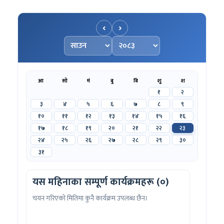
‹
›
महिना चयन गर्नुहोस्
वर्ष चयन गर्नुहोस्
आ
सो
मं
बु
बि
शु
श
१
२
३
४
५
६
७
८
९
१०
११
१२
१३
१४
१५
१६
१७
१८
१९
२०
२१
२२
२३
२४
२५
२६
२७
२८
२९
३०
३१
यस महिनाका सम्पूर्ण कार्यक्रमहरू (०)
चयन गरिएको मितिमा कुनै कार्यक्रम उपलब्ध छैन।