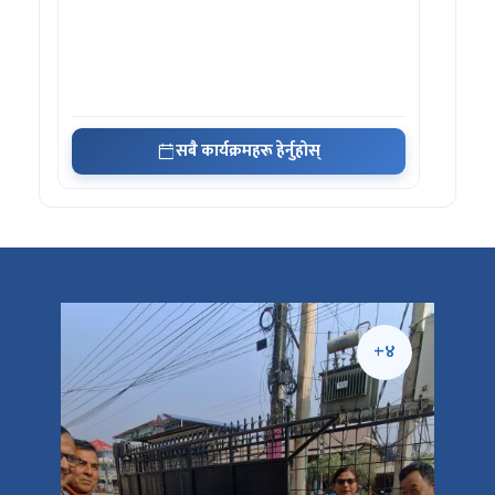
सबै कार्यक्रमहरू हेर्नुहोस्
+५
+४