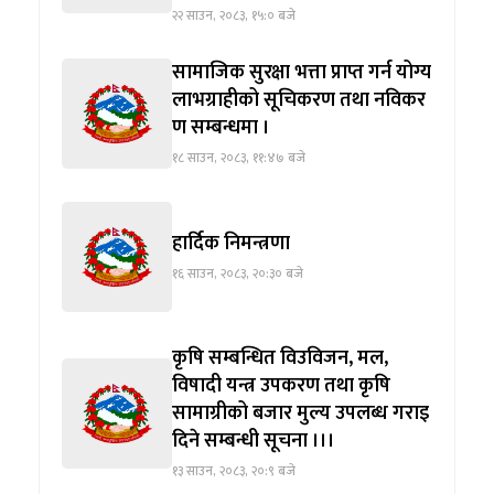
२२ साउन, २०८३, १५:० बजे
सामाजिक सुरक्षा भत्ता प्राप्त गर्न योग्य
लाभग्राहीको सूचिकरण तथा नविकर
ण सम्बन्धमा ।
१८ साउन, २०८३, ११:४७ बजे
हार्दिक निमन्त्रणा
१६ साउन, २०८३, २०:३० बजे
कृषि सम्बन्धित विउविजन, मल,
विषादी यन्त्र उपकरण तथा कृषि
सामाग्रीको बजार मुल्य उपलब्ध गराइ
दिने सम्बन्धी सूचना ।।।
१३ साउन, २०८३, २०:९ बजे