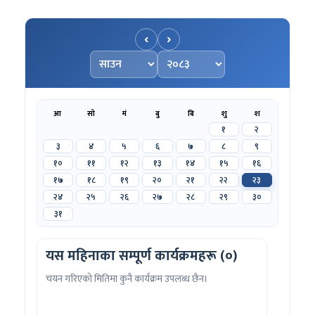
‹
›
महिना चयन गर्नुहोस्
वर्ष चयन गर्नुहोस्
आ
सो
मं
बु
बि
शु
श
१
२
३
४
५
६
७
८
९
१०
११
१२
१३
१४
१५
१६
१७
१८
१९
२०
२१
२२
२३
२४
२५
२६
२७
२८
२९
३०
३१
यस महिनाका सम्पूर्ण कार्यक्रमहरू (०)
चयन गरिएको मितिमा कुनै कार्यक्रम उपलब्ध छैन।