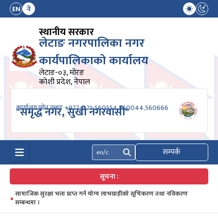
EN
ने
स्थानीय सरकार
लेटाङ नगरपालिका नगर
कार्यपालिकाको कार्यालय
लेटाङ-०३, मोरङ
कोशी प्रदेश, नेपाल
कार्यालय फोन नम्बरः +977-021-560554,560044,560666
"समृद्ध नगर, सुखी नगरवासी"
सम्पर्क
खोज्नुहोस्
सूचना :
सामाजिक सुरक्षा भत्ता प्राप्त गर्न योग्य लाभग्राहीको सूचिकरण तथा नविकरण
सम्बन्धमा ।