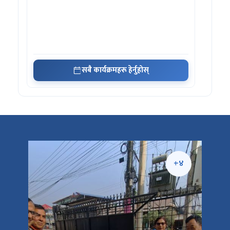
सबै कार्यक्रमहरू हेर्नुहोस्
+५
+४