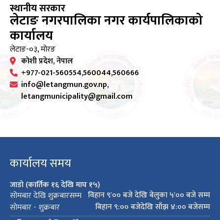
स्थानीय सरकार
लेटाङ नगरपालिका नगर कार्यपालिकाको
कार्यालय
लेटाङ-०३, मोरङ
कोशी प्रदेश, नेपाल
+977-021-560554,560044,560666
info@letangmun.gov.np,
letangmunicipality@gmail.com
कार्यालय समय
जाडो (कार्तिक १६ देखि माघ १५)
विहान ९ः०० बजे देखि बेलुका ५ः०० बजे सम्म
सोमबार देखि शुक्रबारसम्म
बिहान ९:०० बजेदेखि साँझ ४:०० बजेसम्म
सोमबार - शुक्रबार