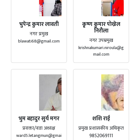
भुपेन्द्र कुमार लावती
कृ्ष्ण कुमार पोख्रेल
निरौला
नगर प्रमुख
नगर उपम्रमुख
blawati68@gmail.com
krishnakumari.niroula@g
mail.com
भुम बहादुर सुर्य मगर
शशि राई
प्रवक्ता/वडा अध्यक्ष
प्रमुख प्रशासकीय अधिकृत
9852069111
ward5.letangmun@gmai