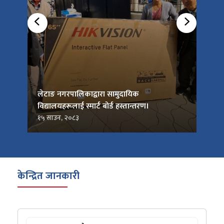
को
लेटाङ नगरपालिकाद्वारा सामुदायिक
लेटाङ
विद्यालयहरूलाई स्मार्ट बोर्ड हस्तान्तरण।
जनप्र
१५ साउन, २०८३
१५ सा
केन्द्रित जानकारी