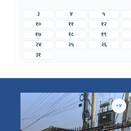
३
४
५
१०
११
१२
१७
१८
१९
२४
२५
२६
३१
५
+४