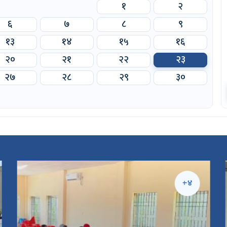
१
२
६
७
८
९
१३
१४
१५
१६
२०
२१
२२
२३
२७
२८
२९
३०
+४