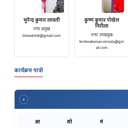
भुपेन्द्र कुमार लावती
कृ्ष्ण कुमार पोख्रेल
निरौला
नगर प्रमुख
नगर उपम्रमुख
blawati68@gmail.com
krishnakumari.niroula@gm
ail.com
कार्यक्रम पात्रो
‹
आ
सो
मं