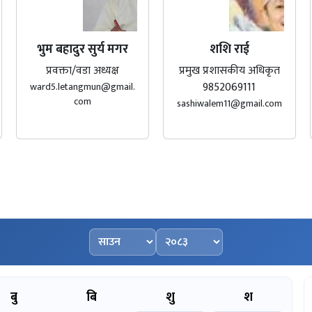
भुम बहादुर सुर्य मगर
शशि राई
प्रवक्ता/वडा अध्यक्ष
प्रमुख प्रशासकीय अधिकृत
9852069111
ward5.letangmun@gmail.
com
sashiwalem11@gmail.com
महिना चयन गर्नुहोस्
वर्ष चयन गर्नुहोस्
बु
बि
शु
श