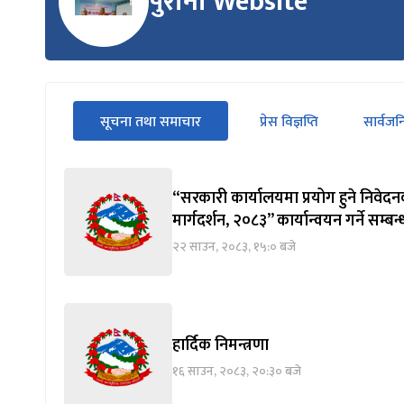
पुरानो Website
सीधा
सूचना तथा समाचार
प्रेस विज्ञप्ति
सार्वज
पहिलो
(सक्रिय ट्याब)
ट्याबको
सामग्रीमा
जानुहोस्
“सरकारी कार्यालयमा प्रयोग हुने निवेदन
मार्गदर्शन, २०८३” कार्यान्वयन गर्ने सम्बन
२२ साउन, २०८३, १५:० बजे
हार्दिक निमन्त्रणा
१६ साउन, २०८३, २०:३० बजे