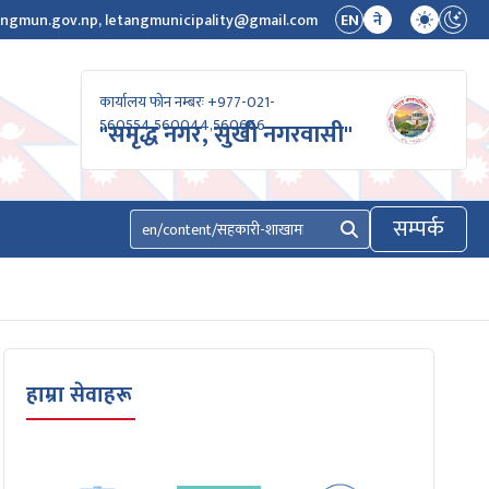
ngmun.gov.np, letangmunicipality@gmail.com
EN
ने
कार्यालय फोन नम्बरः +977-021-
560554,560044,560666
"समृद्ध नगर, सुखी नगरवासी"
सम्पर्क
खोज्नुहोस्
हाम्रा सेवाहरू