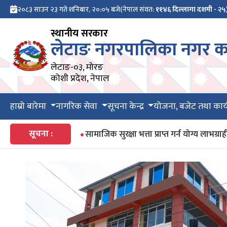
२०८३ साउन २३ गते शनिबार, २०:०५ बजे
(नेपाल संवत:
११४६ दिल्लागा दशमी - २५
स्थानीय सरकार
लेटाङ नगरपालिका नगर का
लेटाङ-०३, मोरङ
कोशी प्रदेश, नेपाल
हाम्रो बारेमा
नागरिक सेवा
सूचना केन्द्र
योजना, बजेट तथा कार्
सूचना :
सामाजिक सुरक्षा भत्ता प्राप्त गर्न योग्य ला