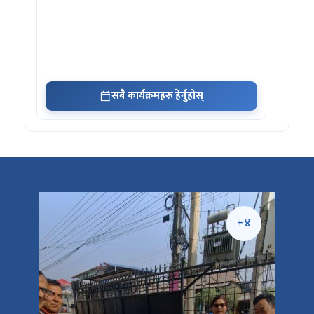
सबै कार्यक्रमहरू हेर्नुहोस्
+५
+४