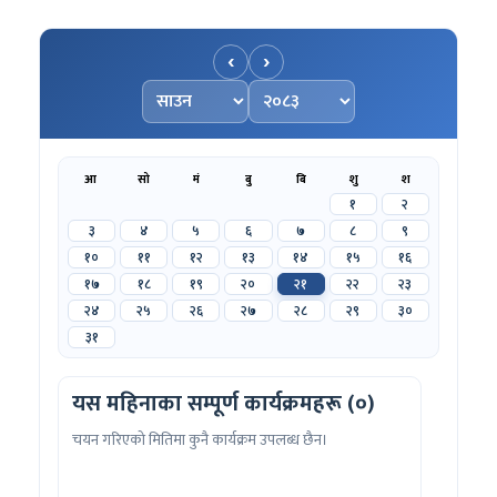
‹
›
महिना चयन गर्नुहोस्
वर्ष चयन गर्नुहोस्
आ
सो
मं
बु
बि
शु
श
१
२
३
४
५
६
७
८
९
१०
११
१२
१३
१४
१५
१६
१७
१८
१९
२०
२१
२२
२३
२४
२५
२६
२७
२८
२९
३०
३१
यस महिनाका सम्पूर्ण कार्यक्रमहरू (०)
चयन गरिएको मितिमा कुनै कार्यक्रम उपलब्ध छैन।