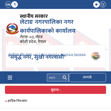
EN
ने
स्थानीय सरकार
लेटाङ नगरपालिका नगर
कार्यपालिकाको कार्यालय
लेटाङ-०३, मोरङ
कोशी प्रदेश, नेपाल
कार्यालय फोन नम्बरः +977-021-560554,560044,560666
"समृद्ध नगर, सुखी नगरवासी"
सम्पर्क
खोज्नुहोस्
सूचना :
हार्दिक निमन्त्रणा