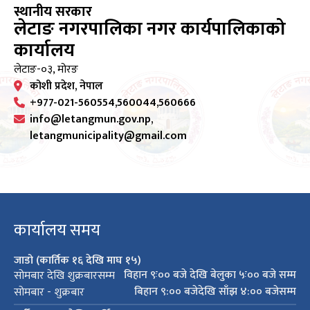
स्थानीय सरकार
लेटाङ नगरपालिका नगर कार्यपालिकाको
कार्यालय
लेटाङ-०३, मोरङ
कोशी प्रदेश, नेपाल
+977-021-560554,560044,560666
info@letangmun.gov.np,
letangmunicipality@gmail.com
कार्यालय समय
जाडो (कार्तिक १६ देखि माघ १५)
विहान ९ः०० बजे देखि बेलुका ५ः०० बजे सम्म
सोमबार देखि शुक्रबारसम्म
बिहान ९:०० बजेदेखि साँझ ४:०० बजेसम्म
सोमबार - शुक्रबार