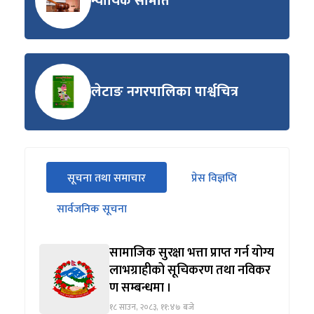
न्यायिक समिति
लेटाङ नगरपालिका पार्श्वचित्र
सीधा
सूचना तथा समाचार
प्रेस विज्ञप्ति
पहिलो
(सक्रिय ट्याब)
ट्याबको
सार्वजनिक सूचना
सामग्रीमा
जानुहोस्
सामाजिक सुरक्षा भत्ता प्राप्त गर्न योग्य
लाभग्राहीको सूचिकरण तथा नविकर
ण सम्बन्धमा ।
१८ साउन, २०८३, ११:४७ बजे