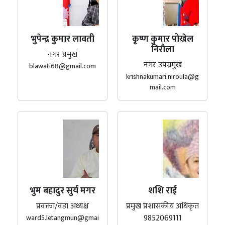
भुपेन्द्र कुमार लावती
कृ्ष्ण कुमार पोख्रेल
निरौला
नगर प्रमुख
नगर उपम्रमुख
blawati68@gmail.com
krishnakumari.niroula@g
mail.com
भुम बहादुर सुर्य मगर
शशि राई
प्रवक्ता/वडा अध्यक्ष
प्रमुख प्रशासकीय अधिकृत
9852069111
ward5.letangmun@gmai