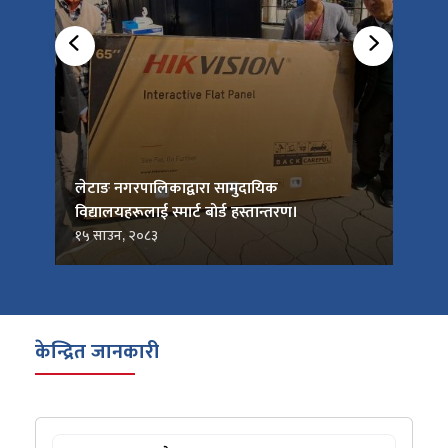
को
लेटाङ नगरपालिकाद्वारा सामुदायिक
लेटाङ
विद्यालयहरूलाई स्मार्ट बोर्ड हस्तान्तरण।
जनप्र
१५ साउन, २०८३
१५ सा
केन्द्रित जानकारी