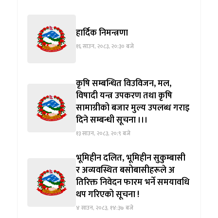
हार्दिक निमन्त्रणा
१६ साउन, २०८३, २०:३० बजे
कृषि सम्बन्धित विउविजन, मल,
विषादी यन्त्र उपकरण तथा कृषि
सामाग्रीको बजार मुल्य उपलब्ध गराइ
दिने सम्बन्धी सूचना ।।।
१३ साउन, २०८३, २०:९ बजे
भूमिहीन दलित, भूमिहीन सुकुम्बासी
र अव्यवस्थित बसोबासीहरूले अ
तिरिक्त निवेदन फारम भर्ने समयावधि
थप गरिएको सूचना !
४ साउन, २०८३, १४:३७ बजे