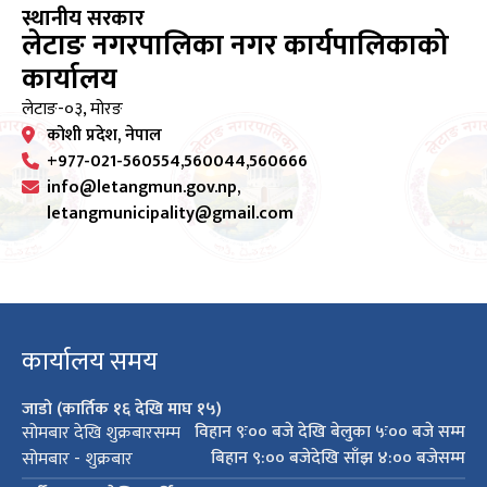
स्थानीय सरकार
लेटाङ नगरपालिका नगर कार्यपालिकाको
कार्यालय
लेटाङ-०३, मोरङ
कोशी प्रदेश, नेपाल
+977-021-560554,560044,560666
info@letangmun.gov.np,
letangmunicipality@gmail.com
कार्यालय समय
जाडो (कार्तिक १६ देखि माघ १५)
विहान ९ः०० बजे देखि बेलुका ५ः०० बजे सम्म
सोमबार देखि शुक्रबारसम्म
बिहान ९:०० बजेदेखि साँझ ४:०० बजेसम्म
सोमबार - शुक्रबार