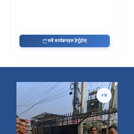
सबै कार्यक्रमहरू हेर्नुहोस्
+५
+४