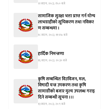
२२ साउन, २०८३, १५:० बजे
सामाजिक सुरक्षा भत्ता प्राप्त गर्न योग्य
लाभग्राहीको सूचिकरण तथा नविकर
ण सम्बन्धमा ।
१८ साउन, २०८३, ११:४७ बजे
हार्दिक निमन्त्रणा
१६ साउन, २०८३, २०:३० बजे
कृषि सम्बन्धित विउविजन, मल,
विषादी यन्त्र उपकरण तथा कृषि
सामाग्रीको बजार मुल्य उपलब्ध गराइ
दिने सम्बन्धी सूचना ।।।
१३ साउन, २०८३, २०:९ बजे