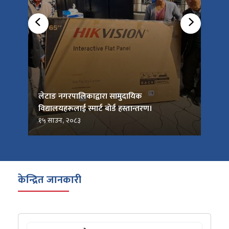
को
लेटाङ नगरपालिकाद्वारा सामुदायिक
लेटाङ
विद्यालयहरूलाई स्मार्ट बोर्ड हस्तान्तरण।
जनप्र
१५ साउन, २०८३
१५ सा
केन्द्रित जानकारी