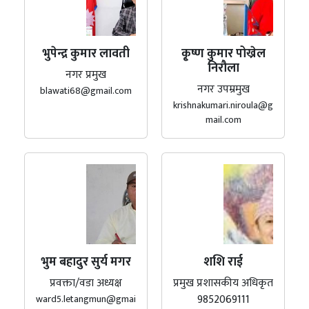
भुपेन्द्र कुमार लावती
कृ्ष्ण कुमार पोख्रेल
निरौला
नगर प्रमुख
नगर उपम्रमुख
blawati68@gmail.com
krishnakumari.niroula@g
mail.com
भुम बहादुर सुर्य मगर
शशि राई
प्रवक्ता/वडा अध्यक्ष
प्रमुख प्रशासकीय अधिकृत
9852069111
ward5.letangmun@gmai