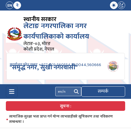
EN
ने
स्थानीय सरकार
लेटाङ नगरपालिका नगर
कार्यपालिकाको कार्यालय
लेटाङ-०३, मोरङ
कोशी प्रदेश, नेपाल
कार्यालय फोन नम्बरः +977-021-560554,560044,560666
"समृद्ध नगर, सुखी नगरवासी"
सम्पर्क
खोज्नुहोस्
सूचना :
सामाजिक सुरक्षा भत्ता प्राप्त गर्न योग्य लाभग्राहीको सूचिकरण तथा नविकरण
सम्बन्धमा ।