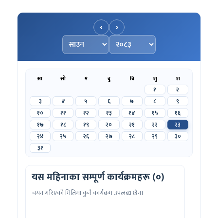
‹
›
महिना चयन गर्नुहोस्
वर्ष चयन गर्नुहोस्
आ
सो
मं
बु
बि
शु
श
१
२
३
४
५
६
७
८
९
१०
११
१२
१३
१४
१५
१६
१७
१८
१९
२०
२१
२२
२३
२४
२५
२६
२७
२८
२९
३०
३१
यस महिनाका सम्पूर्ण कार्यक्रमहरू (०)
चयन गरिएको मितिमा कुनै कार्यक्रम उपलब्ध छैन।