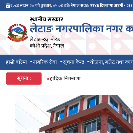
२०८३ साउन २० गते बुधबार, ०५:०३ बजे
(नेपाल संवत:
११४६ दिल्लागा अष्टमी - २३)
स्थानीय सरकार
लेटाङ नगरपालिका नगर का
लेटाङ-०३, मोरङ
कोशी प्रदेश, नेपाल
हाम्रो बारेमा
नागरिक सेवा
सूचना केन्द्र
योजना, बजेट तथा कार्
सूचना :
हार्दिक निमन्त्रणा