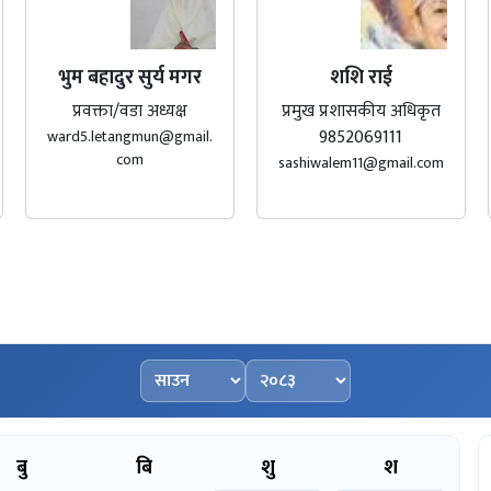
भुम बहादुर सुर्य मगर
शशि राई
प्रवक्ता/वडा अध्यक्ष
प्रमुख प्रशासकीय अधिकृत
9852069111
ward5.letangmun@gmail.
com
sashiwalem11@gmail.com
महिना चयन गर्नुहोस्
वर्ष चयन गर्नुहोस्
बु
बि
शु
श