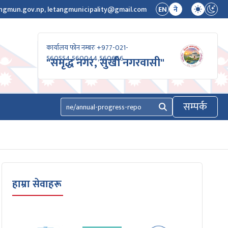
ngmun.gov.np, letangmunicipality@gmail.com
EN
ने
कार्यालय फोन नम्बरः +977-021-
560554,560044,560666
"समृद्ध नगर, सुखी नगरवासी"
सम्पर्क
खोज्नुहोस्
हाम्रा सेवाहरू