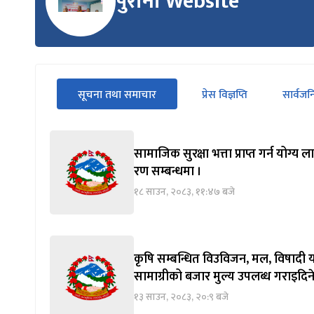
पुरानो Website
सीधा
सूचना तथा समाचार
प्रेस विज्ञप्ति
सार्वज
पहिलो
(सक्रिय ट्याब)
ट्याबको
सामग्रीमा
जानुहोस्
सामाजिक सुरक्षा भत्ता प्राप्त गर्न योग
रण सम्बन्धमा ।
१८ साउन, २०८३, ११:४७ बजे
कृषि सम्बन्धित विउविजन, मल, विषादी य
सामाग्रीको बजार मुल्य उपलब्ध गराइदिने
१३ साउन, २०८३, २०:९ बजे