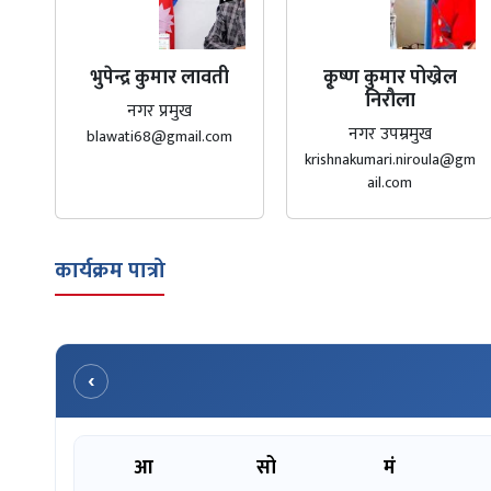
भुपेन्द्र कुमार लावती
कृ्ष्ण कुमार पोख्रेल
निरौला
नगर प्रमुख
नगर उपम्रमुख
blawati68@gmail.com
krishnakumari.niroula@gm
ail.com
कार्यक्रम पात्रो
‹
आ
सो
मं