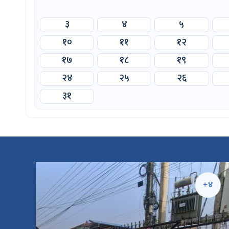
३
४
५
१०
११
१२
१७
१८
१९
२४
२५
२६
३१
५
+४