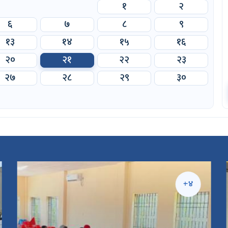
१
२
६
७
८
९
१३
१४
१५
१६
२०
२१
२२
२३
२७
२८
२९
३०
+४