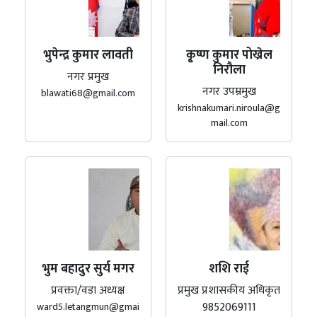
भुपेन्द्र कुमार लावती
कृ्ष्ण कुमार पोख्रेल
निरौला
नगर प्रमुख
नगर उपम्रमुख
blawati68@gmail.com
krishnakumari.niroula@g
mail.com
भुम बहादुर सुर्य मगर
शशि राई
प्रवक्ता/वडा अध्यक्ष
प्रमुख प्रशासकीय अधिकृत
9852069111
ward5.letangmun@gmai