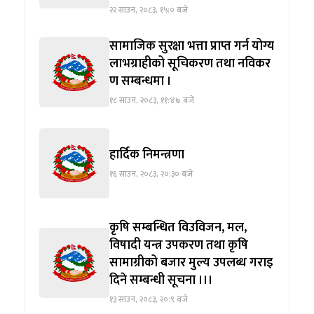
२२ साउन, २०८३, १५:० बजे
सामाजिक सुरक्षा भत्ता प्राप्त गर्न योग्य
लाभग्राहीको सूचिकरण तथा नविकर
ण सम्बन्धमा ।
१८ साउन, २०८३, ११:४७ बजे
हार्दिक निमन्त्रणा
१६ साउन, २०८३, २०:३० बजे
कृषि सम्बन्धित विउविजन, मल,
विषादी यन्त्र उपकरण तथा कृषि
सामाग्रीको बजार मुल्य उपलब्ध गराइ
दिने सम्बन्धी सूचना ।।।
१३ साउन, २०८३, २०:९ बजे