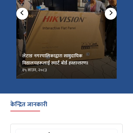
को
लेटाङ नगरपालिकाद्वारा सामुदायिक
लेटाङ
विद्यालयहरूलाई स्मार्ट बोर्ड हस्तान्तरण।
जनप्र
१५ साउन, २०८३
१५ सा
केन्द्रित जानकारी