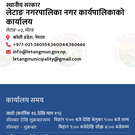
स्थानीय सरकार
लेटाङ नगरपालिका नगर कार्यपालिकाको
कार्यालय
लेटाङ-०३, मोरङ
कोशी प्रदेश, नेपाल
+977-021-560554,560044,560666
info@letangmun.gov.np,
letangmunicipality@gmail.com
कार्यालय समय
जाडो (कार्तिक १६ देखि माघ १५)
विहान ९ः०० बजे देखि बेलुका ५ः०० बजे सम्म
सोमबार देखि शुक्रबारसम्म
बिहान ९:०० बजेदेखि साँझ ४:०० बजेसम्म
सोमबार - शुक्रबार