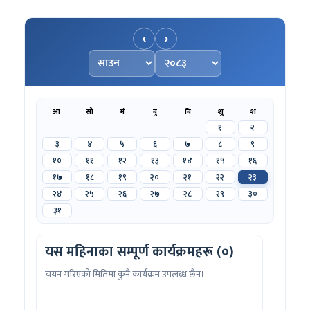
‹
›
महिना चयन गर्नुहोस्
वर्ष चयन गर्नुहोस्
आ
सो
मं
बु
बि
शु
श
१
२
३
४
५
६
७
८
९
१०
११
१२
१३
१४
१५
१६
१७
१८
१९
२०
२१
२२
२३
२४
२५
२६
२७
२८
२९
३०
३१
यस महिनाका सम्पूर्ण कार्यक्रमहरू (०)
चयन गरिएको मितिमा कुनै कार्यक्रम उपलब्ध छैन।