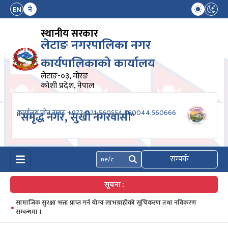
EN
ने
स्थानीय सरकार
लेटाङ नगरपालिका नगर
कार्यपालिकाको कार्यालय
लेटाङ-०३, मोरङ
कोशी प्रदेश, नेपाल
कार्यालय फोन नम्बरः +977-021-560554,560044,560666
"समृद्ध नगर, सुखी नगरवासी"
सम्पर्क
खोज्नुहोस्
सूचना :
सामाजिक सुरक्षा भत्ता प्राप्त गर्न योग्य लाभग्राहीको सूचिकरण तथा नविकरण
सम्बन्धमा ।