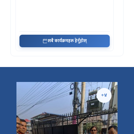
सबै कार्यक्रमहरू हेर्नुहोस्
+५
+४