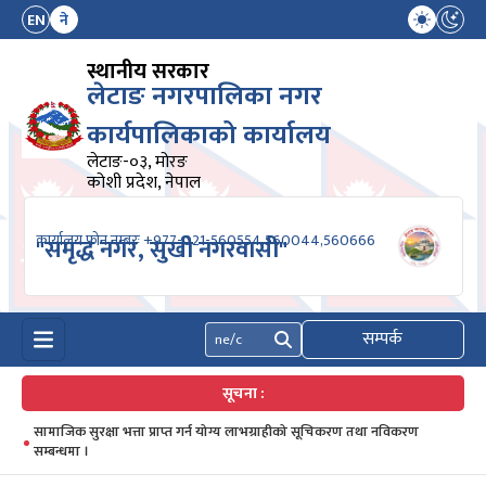
EN
ने
स्थानीय सरकार
लेटाङ नगरपालिका नगर
कार्यपालिकाको कार्यालय
लेटाङ-०३, मोरङ
कोशी प्रदेश, नेपाल
कार्यालय फोन नम्बरः +977-021-560554,560044,560666
"समृद्ध नगर, सुखी नगरवासी"
सम्पर्क
खोज्नुहोस्
सूचना :
सामाजिक सुरक्षा भत्ता प्राप्त गर्न योग्य लाभग्राहीको सूचिकरण तथा नविकरण
सम्बन्धमा ।