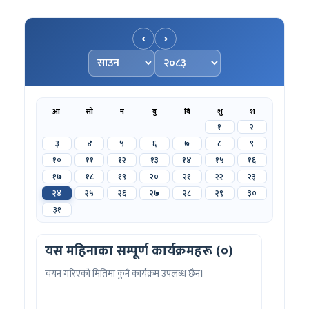
‹
›
महिना चयन गर्नुहोस्
वर्ष चयन गर्नुहोस्
आ
सो
मं
बु
बि
शु
श
१
२
३
४
५
६
७
८
९
१०
११
१२
१३
१४
१५
१६
१७
१८
१९
२०
२१
२२
२३
२४
२५
२६
२७
२८
२९
३०
३१
यस महिनाका सम्पूर्ण कार्यक्रमहरू (०)
चयन गरिएको मितिमा कुनै कार्यक्रम उपलब्ध छैन।