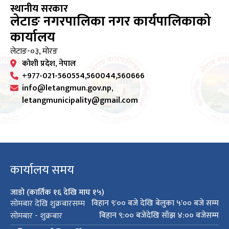
स्थानीय सरकार
लेटाङ नगरपालिका नगर कार्यपालिकाको
कार्यालय
लेटाङ-०३, मोरङ
कोशी प्रदेश, नेपाल
+977-021-560554,560044,560666
info@letangmun.gov.np,
letangmunicipality@gmail.com
कार्यालय समय
जाडो (कार्तिक १६ देखि माघ १५)
विहान ९ः०० बजे देखि बेलुका ५ः०० बजे सम्म
सोमबार देखि शुक्रबारसम्म
बिहान ९:०० बजेदेखि साँझ ४:०० बजेसम्म
सोमबार - शुक्रबार