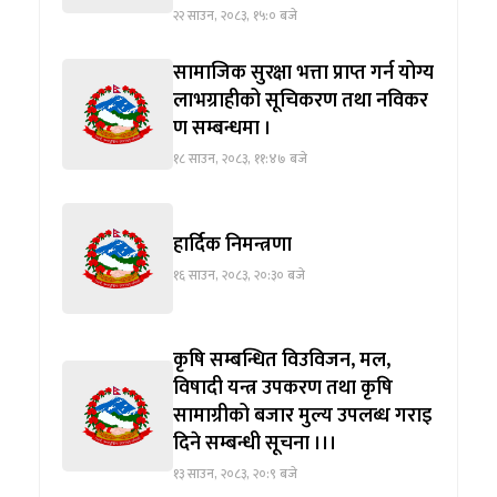
२२ साउन, २०८३, १५:० बजे
सामाजिक सुरक्षा भत्ता प्राप्त गर्न योग्य
लाभग्राहीको सूचिकरण तथा नविकर
ण सम्बन्धमा ।
१८ साउन, २०८३, ११:४७ बजे
हार्दिक निमन्त्रणा
१६ साउन, २०८३, २०:३० बजे
कृषि सम्बन्धित विउविजन, मल,
विषादी यन्त्र उपकरण तथा कृषि
सामाग्रीको बजार मुल्य उपलब्ध गराइ
दिने सम्बन्धी सूचना ।।।
१३ साउन, २०८३, २०:९ बजे