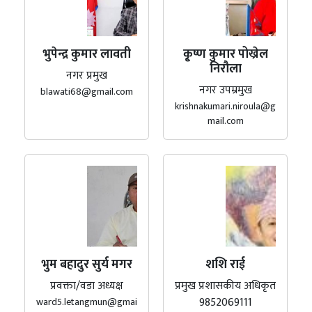
भुपेन्द्र कुमार लावती
कृ्ष्ण कुमार पोख्रेल
निरौला
नगर प्रमुख
नगर उपम्रमुख
blawati68@gmail.com
krishnakumari.niroula@g
mail.com
भुम बहादुर सुर्य मगर
शशि राई
प्रवक्ता/वडा अध्यक्ष
प्रमुख प्रशासकीय अधिकृत
9852069111
ward5.letangmun@gmai