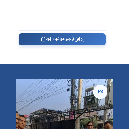
सबै कार्यक्रमहरू हेर्नुहोस्
+५
+४