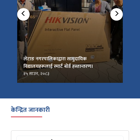
को
लेटाङ नगरपालिकाद्वारा सामुदायिक
लेटाङ
विद्यालयहरूलाई स्मार्ट बोर्ड हस्तान्तरण।
जनप्र
१५ साउन, २०८३
१५ सा
केन्द्रित जानकारी