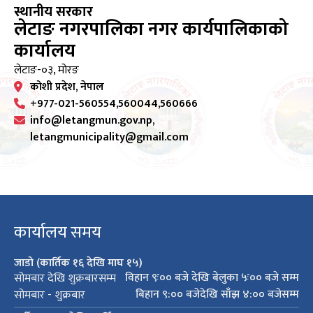
स्थानीय सरकार
लेटाङ नगरपालिका नगर कार्यपालिकाको
कार्यालय
लेटाङ-०३, मोरङ
कोशी प्रदेश, नेपाल
+977-021-560554,560044,560666
info@letangmun.gov.np,
letangmunicipality@gmail.com
कार्यालय समय
जाडो (कार्तिक १६ देखि माघ १५)
विहान ९ः०० बजे देखि बेलुका ५ः०० बजे सम्म
सोमबार देखि शुक्रबारसम्म
बिहान ९:०० बजेदेखि साँझ ४:०० बजेसम्म
सोमबार - शुक्रबार