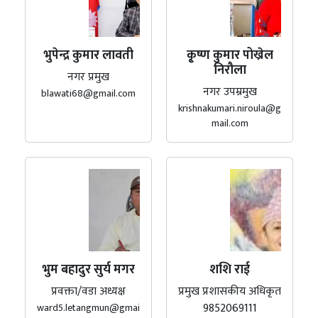
भुपेन्द्र कुमार लावती
कृ्ष्ण कुमार पोख्रेल
निरौला
नगर प्रमुख
नगर उपम्रमुख
blawati68@gmail.com
krishnakumari.niroula@g
mail.com
भुम बहादुर सुर्य मगर
शशि राई
प्रवक्ता/वडा अध्यक्ष
प्रमुख प्रशासकीय अधिकृत
9852069111
ward5.letangmun@gmai