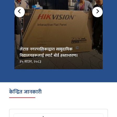
को
लेटाङ नगरपालिकाद्वारा सामुदायिक
लेटाङ
विद्यालयहरूलाई स्मार्ट बोर्ड हस्तान्तरण।
जनप्र
१५ साउन, २०८३
१५ सा
केन्द्रित जानकारी