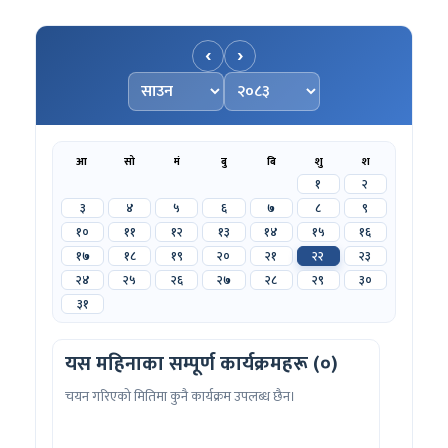
‹
›
महिना चयन गर्नुहोस्
वर्ष चयन गर्नुहोस्
आ
सो
मं
बु
बि
शु
श
१
२
३
४
५
६
७
८
९
१०
११
१२
१३
१४
१५
१६
१७
१८
१९
२०
२१
२२
२३
२४
२५
२६
२७
२८
२९
३०
३१
यस महिनाका सम्पूर्ण कार्यक्रमहरू (०)
चयन गरिएको मितिमा कुनै कार्यक्रम उपलब्ध छैन।