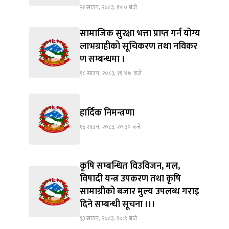
२२ साउन, २०८३, १५:० बजे
सामाजिक सुरक्षा भत्ता प्राप्त गर्न योग्य
लाभग्राहीको सूचिकरण तथा नविकर
ण सम्बन्धमा ।
१८ साउन, २०८३, ११:४७ बजे
हार्दिक निमन्त्रणा
१६ साउन, २०८३, २०:३० बजे
कृषि सम्बन्धित विउविजन, मल,
विषादी यन्त्र उपकरण तथा कृषि
सामाग्रीको बजार मुल्य उपलब्ध गराइ
दिने सम्बन्धी सूचना ।।।
१३ साउन, २०८३, २०:९ बजे