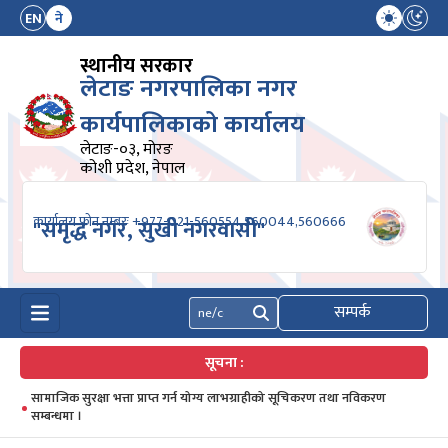
EN
ने
स्थानीय सरकार
लेटाङ नगरपालिका नगर
कार्यपालिकाको कार्यालय
लेटाङ-०३, मोरङ
कोशी प्रदेश, नेपाल
कार्यालय फोन नम्बरः +977-021-560554,560044,560666
"समृद्ध नगर, सुखी नगरवासी"
सम्पर्क
खोज्नुहोस्
सूचना :
सामाजिक सुरक्षा भत्ता प्राप्त गर्न योग्य लाभग्राहीको सूचिकरण तथा नविकरण
सम्बन्धमा ।