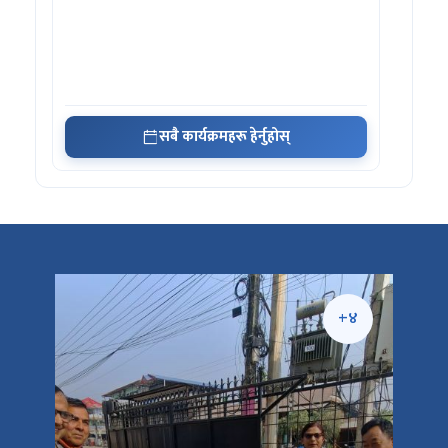
सबै कार्यक्रमहरू हेर्नुहोस्
+५
+४