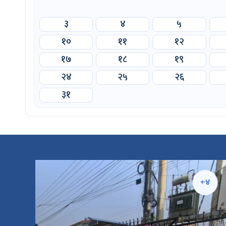
३
४
५
१०
११
१२
१७
१८
१९
२४
२५
२६
३१
५
+४