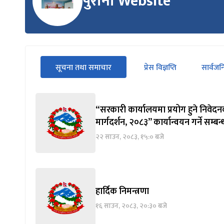
पुरानो Website
सीधा
सूचना तथा समाचार
प्रेस विज्ञप्ति
सार्वज
पहिलो
(सक्रिय ट्याब)
ट्याबको
सामग्रीमा
जानुहोस्
“सरकारी कार्यालयमा प्रयोग हुने निवेदन
मार्गदर्शन, २०८३” कार्यान्वयन गर्ने सम्बन
२२ साउन, २०८३, १५:० बजे
हार्दिक निमन्त्रणा
१६ साउन, २०८३, २०:३० बजे