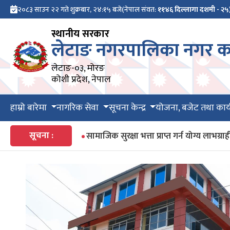
२०८३ साउन २२ गते शुक्रबार, २४:१५ बजे
(नेपाल संवत:
११४६ दिल्लागा दशमी - २५
स्थानीय सरकार
लेटाङ नगरपालिका नगर का
लेटाङ-०३, मोरङ
कोशी प्रदेश, नेपाल
हाम्रो बारेमा
नागरिक सेवा
सूचना केन्द्र
योजना, बजेट तथा कार्
सूचना :
सामाजिक सुरक्षा भत्ता प्राप्त गर्न योग्य ला