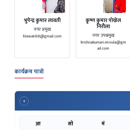
भुपेन्द्र कुमार लावती
कृ्ष्ण कुमार पोख्रेल
निरौला
नगर प्रमुख
नगर उपम्रमुख
blawati68@gmail.com
krishnakumari.niroula@gm
ail.com
कार्यक्रम पात्रो
‹
आ
सो
मं