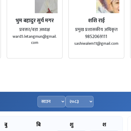
भुम बहादुर सुर्य मगर
शशि राई
प्रवक्ता/वडा अध्यक्ष
प्रमुख प्रशासकीय अधिकृत
9852069111
ward5.letangmun@gmail.
com
sashiwalem11@gmail.com
महिना चयन गर्नुहोस्
वर्ष चयन गर्नुहोस्
बु
बि
शु
श