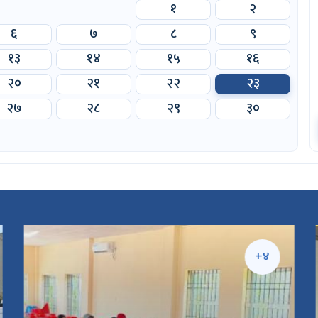
१
२
६
७
८
९
१३
१४
१५
१६
२०
२१
२२
२३
२७
२८
२९
३०
+४