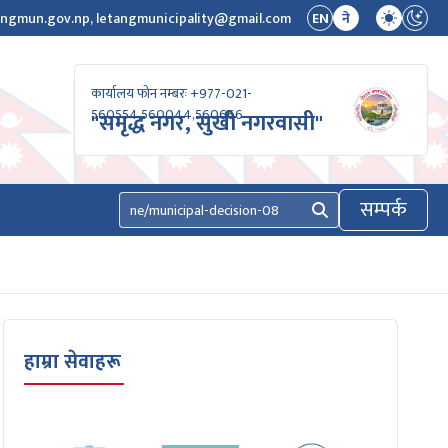
ngmun.gov.np, letangmunicipality@gmail.com
EN
ने
कार्यालय फोन नम्बरः +977-021-
560554,560044,560666
"समृद्ध नगर, सुखी नगरवासी"
सम्पर्क
खोज्नुहोस्
हाम्रा सेवाहरू