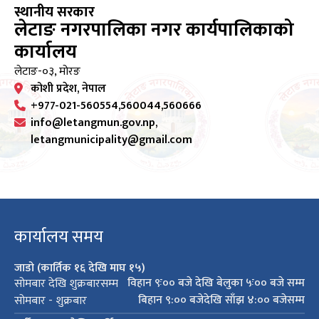
स्थानीय सरकार
लेटाङ नगरपालिका नगर कार्यपालिकाको
कार्यालय
लेटाङ-०३, मोरङ
कोशी प्रदेश, नेपाल
+977-021-560554,560044,560666
info@letangmun.gov.np,
letangmunicipality@gmail.com
कार्यालय समय
जाडो (कार्तिक १६ देखि माघ १५)
विहान ९ः०० बजे देखि बेलुका ५ः०० बजे सम्म
सोमबार देखि शुक्रबारसम्म
बिहान ९:०० बजेदेखि साँझ ४:०० बजेसम्म
सोमबार - शुक्रबार