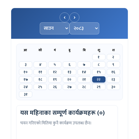
‹
›
महिना चयन गर्नुहोस्
वर्ष चयन गर्नुहोस्
आ
सो
मं
बु
बि
शु
श
१
२
३
४
५
६
७
८
९
१०
११
१२
१३
१४
१५
१६
१७
१८
१९
२०
२१
२२
२३
२४
२५
२६
२७
२८
२९
३०
३१
यस महिनाका सम्पूर्ण कार्यक्रमहरू (०)
चयन गरिएको मितिमा कुनै कार्यक्रम उपलब्ध छैन।