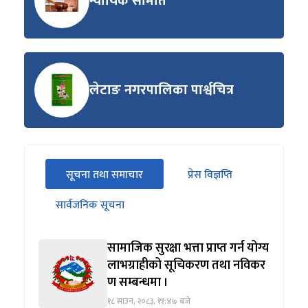
न्यायिक समिति
लेटाङ नगरपालिका पार्श्वचित्र
सीधा
सूचना तथा समाचार
प्रेस विज्ञप्ति
पहिलो
(सक्रिय ट्याब)
ट्याबको
सार्वजनिक सूचना
सामग्रीमा
जानुहोस्
सामाजिक सुरक्षा भत्ता प्राप्त गर्न योग्य
लाभग्राहीको सूचिकरण तथा नविकर
ण सम्बन्धमा ।
१८ साउन, २०८३, ११:४७ बजे