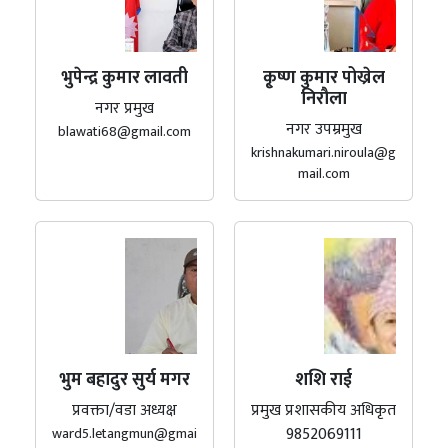
भुपेन्द्र कुमार लावती
कृ्ष्ण कुमार पोख्रेल
निरौला
नगर प्रमुख
नगर उपम्रमुख
blawati68@gmail.com
krishnakumari.niroula@g
mail.com
भुम बहादुर सुर्य मगर
शशि राई
प्रवक्ता/वडा अध्यक्ष
प्रमुख प्रशासकीय अधिकृत
9852069111
ward5.letangmun@gmai