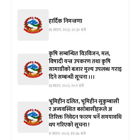
हार्दिक निमन्त्रणा
१६ साउन, २०८३, २०:३० बजे
कृषि सम्बन्धित विउविजन, मल,
विषादी यन्त्र उपकरण तथा कृषि
सामाग्रीको बजार मुल्य उपलब्ध गराइ
दिने सम्बन्धी सूचना ।।।
१३ साउन, २०८३, २०:९ बजे
भूमिहीन दलित, भूमिहीन सुकुम्बासी
र अव्यवस्थित बसोबासीहरूले अ
तिरिक्त निवेदन फारम भर्ने समयावधि
थप गरिएको सूचना !
४ साउन, २०८३, १४:३७ बजे