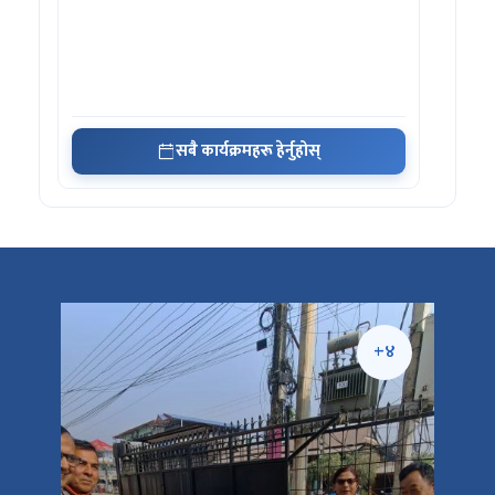
सबै कार्यक्रमहरू हेर्नुहोस्
+५
+४