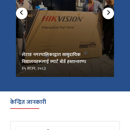
को
लेटाङ नगरपालिकाद्वारा सामुदायिक
लेटाङ
विद्यालयहरूलाई स्मार्ट बोर्ड हस्तान्तरण।
जनप्र
१५ साउन, २०८३
१५ सा
केन्द्रित जानकारी