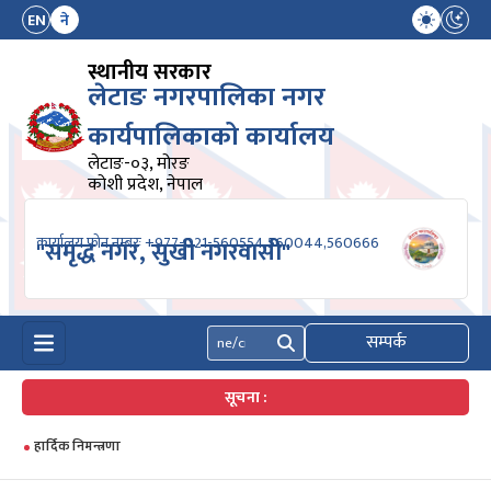
EN
ने
स्थानीय सरकार
लेटाङ नगरपालिका नगर
कार्यपालिकाको कार्यालय
लेटाङ-०३, मोरङ
कोशी प्रदेश, नेपाल
कार्यालय फोन नम्बरः +977-021-560554,560044,560666
"समृद्ध नगर, सुखी नगरवासी"
सम्पर्क
खोज्नुहोस्
सूचना :
हार्दिक निमन्त्रणा