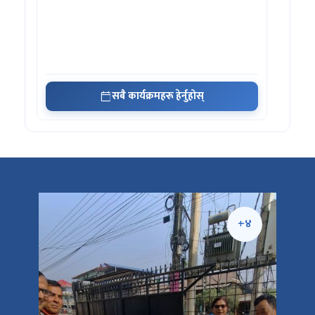
सबै कार्यक्रमहरू हेर्नुहोस्
+५
+४