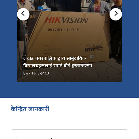
को
लेटाङ नगरपालिकाद्वारा सामुदायिक
लेटाङ
विद्यालयहरूलाई स्मार्ट बोर्ड हस्तान्तरण।
जनप्र
१५ साउन, २०८३
१५ सा
केन्द्रित जानकारी