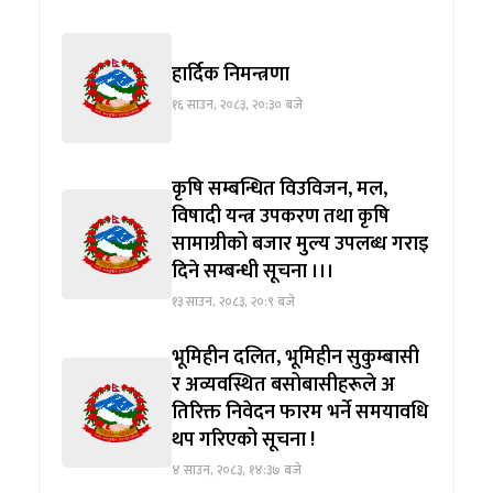
हार्दिक निमन्त्रणा
१६ साउन, २०८३, २०:३० बजे
कृषि सम्बन्धित विउविजन, मल,
विषादी यन्त्र उपकरण तथा कृषि
सामाग्रीको बजार मुल्य उपलब्ध गराइ
दिने सम्बन्धी सूचना ।।।
१३ साउन, २०८३, २०:९ बजे
भूमिहीन दलित, भूमिहीन सुकुम्बासी
र अव्यवस्थित बसोबासीहरूले अ
तिरिक्त निवेदन फारम भर्ने समयावधि
थप गरिएको सूचना !
४ साउन, २०८३, १४:३७ बजे