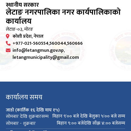
स्थानीय सरकार
लेटाङ नगरपालिका नगर कार्यपालिकाको
कार्यालय
लेटाङ-०३, मोरङ
कोशी प्रदेश, नेपाल
+977-021-560554,560044,560666
info@letangmun.gov.np,
letangmunicipality@gmail.com
कार्यालय समय
जाडो (कार्तिक १६ देखि माघ १५)
विहान ९ः०० बजे देखि बेलुका ५ः०० बजे सम्म
सोमबार देखि शुक्रबारसम्म
बिहान ९:०० बजेदेखि साँझ ४:०० बजेसम्म
सोमबार - शुक्रबार