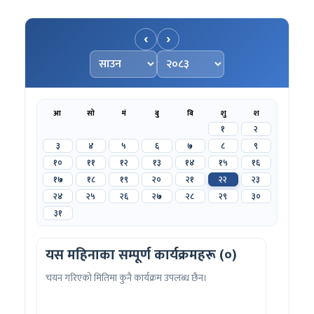
‹
›
महिना चयन गर्नुहोस्
वर्ष चयन गर्नुहोस्
आ
सो
मं
बु
बि
शु
श
१
२
३
४
५
६
७
८
९
१०
११
१२
१३
१४
१५
१६
१७
१८
१९
२०
२१
२२
२३
२४
२५
२६
२७
२८
२९
३०
३१
यस महिनाका सम्पूर्ण कार्यक्रमहरू (०)
चयन गरिएको मितिमा कुनै कार्यक्रम उपलब्ध छैन।