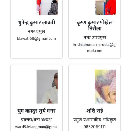
भुपेन्द्र कुमार लावती
कृ्ष्ण कुमार पोख्रेल
निरौला
नगर प्रमुख
नगर उपम्रमुख
blawati68@gmail.com
krishnakumari.niroula@g
mail.com
भुम बहादुर सुर्य मगर
शशि राई
प्रवक्ता/वडा अध्यक्ष
प्रमुख प्रशासकीय अधिकृत
9852069111
ward5.letangmun@gmai