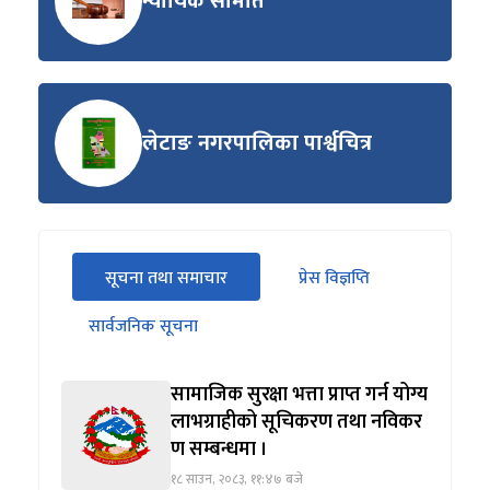
न्यायिक समिति
लेटाङ नगरपालिका पार्श्वचित्र
सीधा
सूचना तथा समाचार
प्रेस विज्ञप्ति
पहिलो
(सक्रिय ट्याब)
ट्याबको
सार्वजनिक सूचना
सामग्रीमा
जानुहोस्
सामाजिक सुरक्षा भत्ता प्राप्त गर्न योग्य
लाभग्राहीको सूचिकरण तथा नविकर
ण सम्बन्धमा ।
१८ साउन, २०८३, ११:४७ बजे