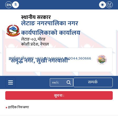
EN
ने
स्थानीय सरकार
लेटाङ नगरपालिका नगर
कार्यपालिकाको कार्यालय
लेटाङ-०३, मोरङ
कोशी प्रदेश, नेपाल
कार्यालय फोन नम्बरः +977-021-560554,560044,560666
"समृद्ध नगर, सुखी नगरवासी"
सम्पर्क
खोज्नुहोस्
सूचना :
हार्दिक निमन्त्रणा